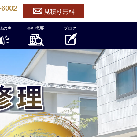
-6002
見積り無料
様の声
会社概要
ブログ
ら官兵衛ルーフへ！