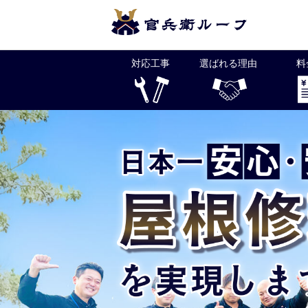
Skip
to
content
対応工事
選ばれる理由
料
官兵衛ルーフは福岡県全土と下関で屋