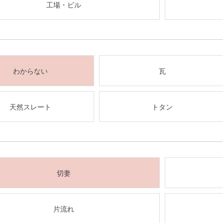
工場・ビル
わからない
瓦
天然スレート
トタン
切妻
片流れ