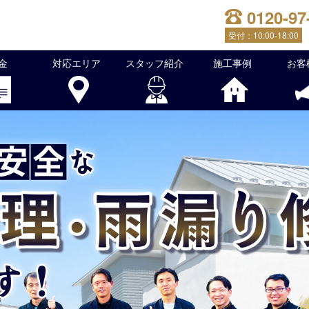
0120-97
受付：
10:00-18:00
金
対応エリア
スタッフ紹介
施工事例
お客
根修理・雨漏り修理を行っております！屋根のことでお困りな