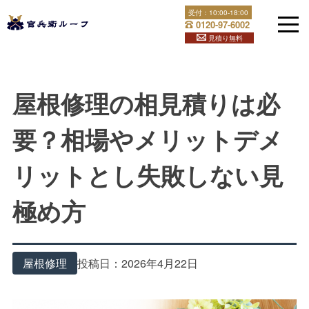
Skip
受付：
10:00-18:00
官兵衛ルーフは福岡県全土と下関で屋根修理・雨漏り修理を
トップ
屋根修理
屋根修理の相見積りは必要？相場やメリットデメリット
to
0120-97-6002
content
行っております！屋根のことでお困りなら官兵衛ルーフへ！
見積り無料
屋根修理の相見積りは必
要？相場やメリットデメ
リットとし失敗しない見
極め方
屋根修理
2026年4月22日