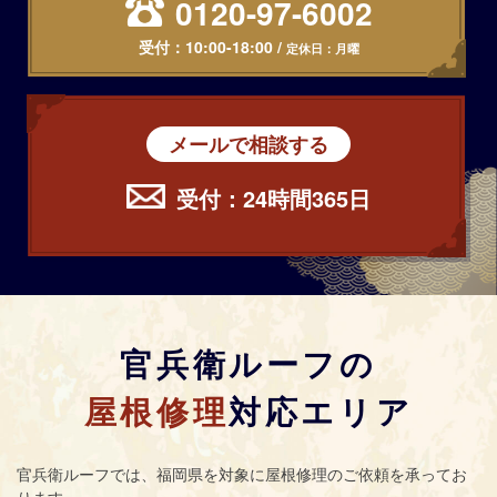
0120-97-6002
受付：
10:00-18:00
/
定休日：月曜
メールで相談する
受付：24時間365日
官兵衛ルーフの
屋根修理
対応エリア
官兵衛ルーフ
では、福岡県を対象に屋根修理のご依頼を承ってお
ります。