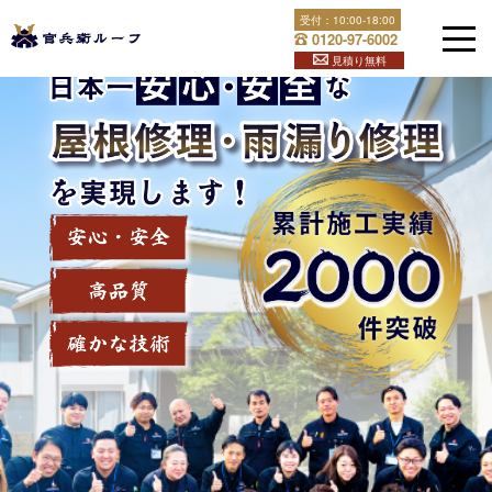
Skip
受付：
10:00-18:00
官兵衛ルーフは福岡県全土と下関で屋根修理・雨漏り修理を
to
0120-97-6002
content
行っております！屋根のことでお困りなら官兵衛ルーフへ！
見積り無料