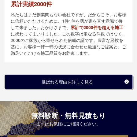
累計実績2000件
私たちはまだ創業間もない会社ですが、だからこそ、お客様
に信頼いただけるために、1件1件を我が家を直す意識で接
して来ました。おかげさまで、
累計で2000件を超える施工
に携わってまいりました。この数字は単なる件数ではなく、
2000のご家族から寄せられた信頼の証です。豊富な経験を
基に、お客様一軒一軒の状況に合わせた最適なご提案と、ご
満足いただける施工品質をお約束します。
選ばれる理由を詳しく見る
無料診断・無料見積もり
まずはお気軽にご相談ください。