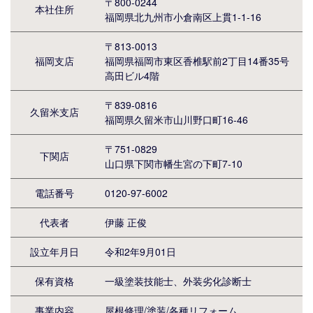
〒800-0244
本社住所
福岡県北九州市小倉南区上貫1-1-16
〒813-0013
福岡支店
福岡県福岡市東区香椎駅前2丁目14番35号
高田ビル4階
〒839-0816
久留米支店
福岡県久留米市山川野口町16-46
〒751-0829
下関店
山口県下関市幡生宮の下町7-10
電話番号
0120-97-6002
代表者
伊藤 正俊
設立年月日
令和2年9月01日
保有資格
一級塗装技能士、外装劣化診断士
事業内容
屋根修理/塗装/各種リフォーム