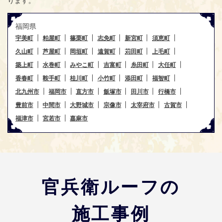
福岡県
宇美町
粕屋町
篠栗町
志免町
新宮町
須恵町
久山町
芦屋町
岡垣町
遠賀町
苅田町
上毛町
築上町
水巻町
みやこ町
吉富町
糸田町
大任町
香春町
鞍手町
桂川町
小竹町
添田町
福智町
北九州市
福岡市
直方市
飯塚市
田川市
行橋市
豊前市
中間市
大野城市
宗像市
太宰府市
古賀市
福津市
宮若市
嘉麻市
官兵衛ルーフの
施工事例