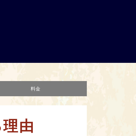
料金
る理由