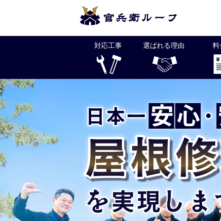
Skip
to
content
対応工事
選ばれる理由
料
官兵衛ルーフは福岡県全土と下関で屋