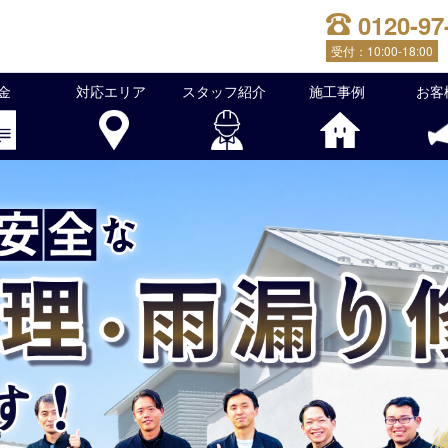
0120-97
受付：
10:00-18:00
金
対応エリア
スタッフ紹介
施工事例
お客
根修理・雨漏り修理を行っております！屋根のことでお困りな