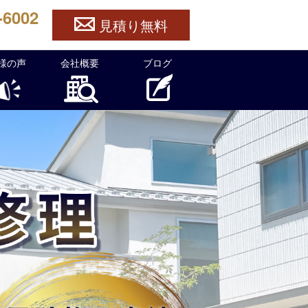
-6002
見積り無料
様の声
会社概要
ブログ
ら官兵衛ルーフへ！