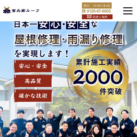
Skip
受付：
10:00-18:00
官兵衛ルーフは福岡県全土と下関で屋根修理・雨漏り修理を
to
0120-97-6002
content
行っております！屋根のことでお困りなら官兵衛ルーフへ！
見積り無料