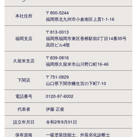
〒800-0244
本社住所
福岡県北九州市小倉南区上貫1-1-16
〒813-0013
福岡支店
福岡県福岡市東区香椎駅前2丁目14番35号
高田ビル4階
〒839-0816
久留米支店
福岡県久留米市山川野口町16-46
〒751-0829
下関店
山口県下関市幡生宮の下町7-10
電話番号
0120-97-6002
代表者
伊藤 正俊
設立年月日
令和2年9月01日
保有資格
一級塗装技能士、外装劣化診断士