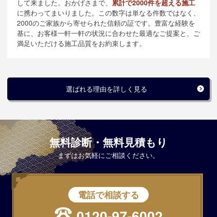
して来ました。おかげさまで、
累計で2000件を超える施工
に携わってまいりました。この数字は単なる件数ではなく、
2000のご家族から寄せられた信頼の証です。豊富な経験を
基に、お客様一軒一軒の状況に合わせた最適なご提案と、ご
満足いただける施工品質をお約束します。
選ばれる理由を詳しく見る
無料診断・無料見積もり
まずはお気軽にご相談ください。
電話で相談する
0120-97-6002