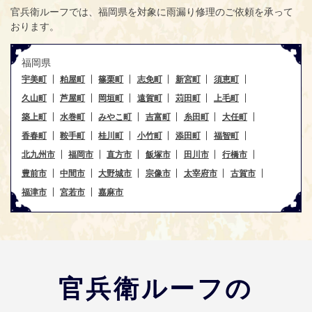
官兵衛ルーフ
では、福岡県を対象に雨漏り修理のご依頼を承って
おります。
福岡県
宇美町
粕屋町
篠栗町
志免町
新宮町
須恵町
久山町
芦屋町
岡垣町
遠賀町
苅田町
上毛町
築上町
水巻町
みやこ町
吉富町
糸田町
大任町
香春町
鞍手町
桂川町
小竹町
添田町
福智町
北九州市
福岡市
直方市
飯塚市
田川市
行橋市
豊前市
中間市
大野城市
宗像市
太宰府市
古賀市
福津市
宮若市
嘉麻市
官兵衛ルーフの