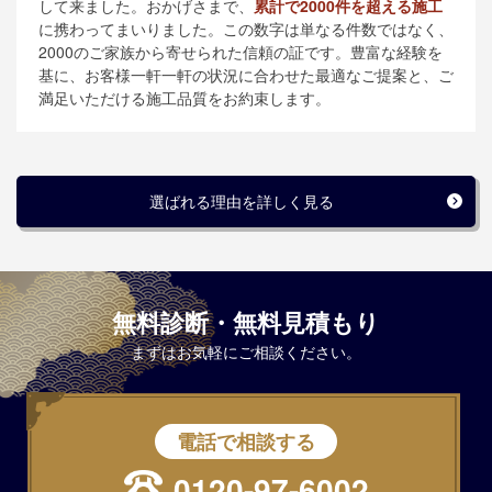
して来ました。おかげさまで、
累計で2000件を超える施工
に携わってまいりました。この数字は単なる件数ではなく、
2000のご家族から寄せられた信頼の証です。豊富な経験を
基に、お客様一軒一軒の状況に合わせた最適なご提案と、ご
満足いただける施工品質をお約束します。
選ばれる理由を詳しく見る
無料診断・無料見積もり
まずはお気軽にご相談ください。
電話で相談する
0120-97-6002