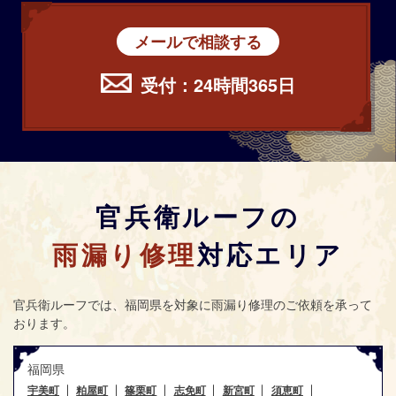
メールで相談する
受付：24時間365日
官兵衛ルーフの
雨漏り修理
対応エリア
官兵衛ルーフ
では、福岡県を対象に雨漏り修理のご依頼を承って
おります。
福岡県
宇美町
粕屋町
篠栗町
志免町
新宮町
須恵町