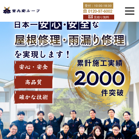
Skip
受付：
10:00-18:00
官兵衛ルーフは福岡県全土と下関で屋根修理・雨漏り修理を
to
0120-97-6002
content
行っております！屋根のことでお困りなら官兵衛ルーフへ！
見積り無料