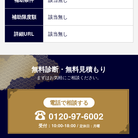
補助限度額
該当無し
詳細URL
該当無し
無料診断・無料見積もり
まずはお気軽にご相談ください。
電話で相談する
0120-97-6002
受付：
10:00-18:00
/
定休日：月曜