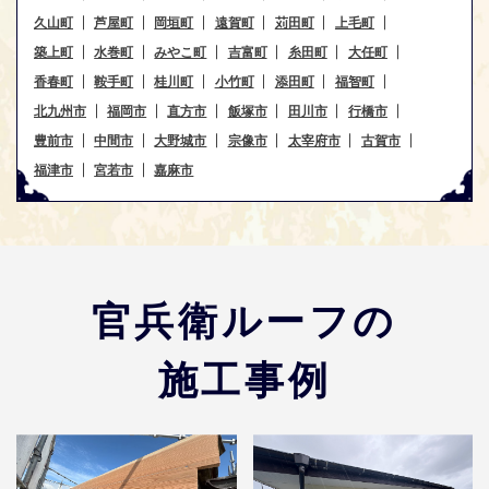
久山町
芦屋町
岡垣町
遠賀町
苅田町
上毛町
築上町
水巻町
みやこ町
吉富町
糸田町
大任町
香春町
鞍手町
桂川町
小竹町
添田町
福智町
北九州市
福岡市
直方市
飯塚市
田川市
行橋市
豊前市
中間市
大野城市
宗像市
太宰府市
古賀市
福津市
宮若市
嘉麻市
官兵衛ルーフの
施工事例