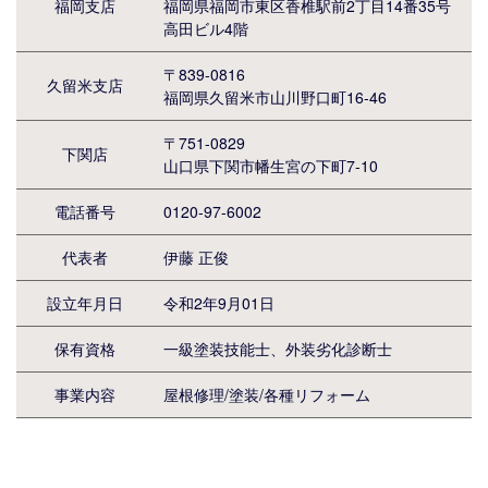
福岡支店
福岡県福岡市東区香椎駅前2丁目14番35号
高田ビル4階
〒839-0816
久留米支店
福岡県久留米市山川野口町16-46
〒751-0829
下関店
山口県下関市幡生宮の下町7-10
電話番号
0120-97-6002
代表者
伊藤 正俊
設立年月日
令和2年9月01日
保有資格
一級塗装技能士、外装劣化診断士
事業内容
屋根修理/塗装/各種リフォーム