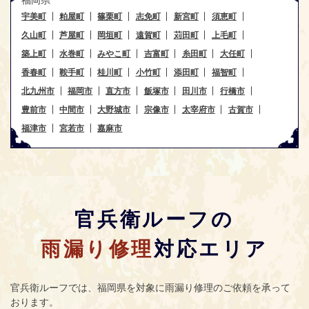
宇美町
粕屋町
篠栗町
志免町
新宮町
須恵町
久山町
芦屋町
岡垣町
遠賀町
苅田町
上毛町
築上町
水巻町
みやこ町
吉富町
糸田町
大任町
香春町
鞍手町
桂川町
小竹町
添田町
福智町
北九州市
福岡市
直方市
飯塚市
田川市
行橋市
豊前市
中間市
大野城市
宗像市
太宰府市
古賀市
福津市
宮若市
嘉麻市
官兵衛ルーフの
雨漏り修理
対応エリア
官兵衛ルーフ
では、福岡県を対象に雨漏り修理のご依頼を承って
おります。