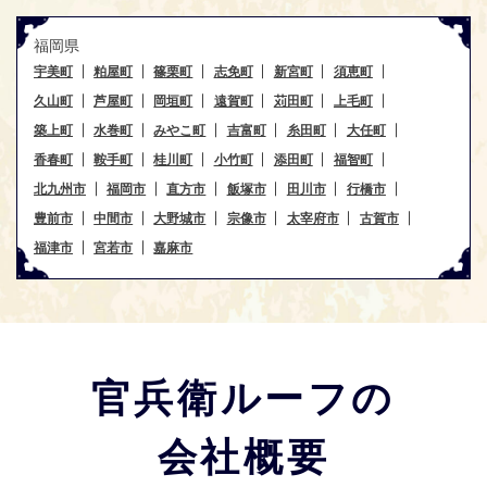
福岡県
宇美町
粕屋町
篠栗町
志免町
新宮町
須恵町
久山町
芦屋町
岡垣町
遠賀町
苅田町
上毛町
築上町
水巻町
みやこ町
吉富町
糸田町
大任町
香春町
鞍手町
桂川町
小竹町
添田町
福智町
北九州市
福岡市
直方市
飯塚市
田川市
行橋市
豊前市
中間市
大野城市
宗像市
太宰府市
古賀市
福津市
宮若市
嘉麻市
官兵衛ルーフの
会社概要