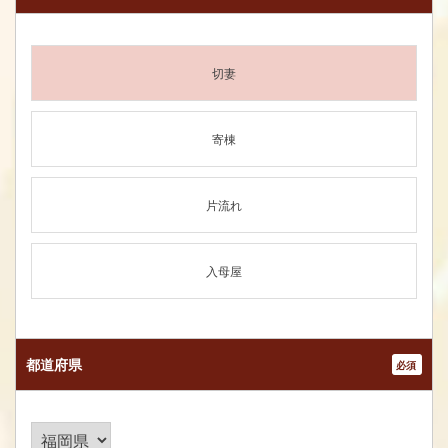
切妻
寄棟
片流れ
入母屋
都道府県
*