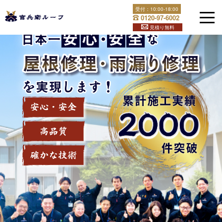
Skip
受付：
10:00-18:00
官兵衛ルーフは福岡県全土と下関で屋根修理・雨漏り修理を
to
0120-97-6002
content
行っております！屋根のことでお困りなら官兵衛ルーフへ！
見積り無料