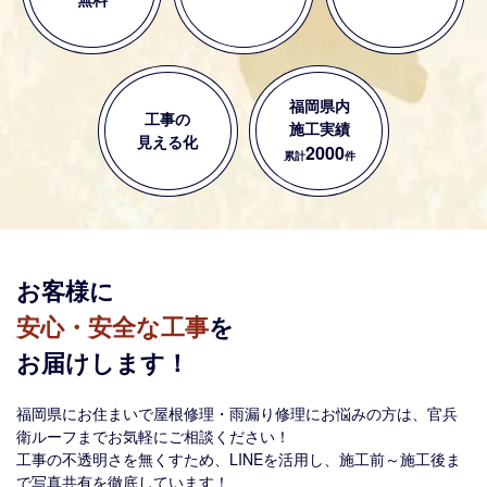
福岡県内
工事の
施工実績
見える化
2000
累計
件
お客様に
安心・安全な工事
を
お届けします！
福岡県にお住まいで屋根修理・雨漏り修理にお悩みの方は、官兵
衛ルーフまでお気軽にご相談ください！
工事の不透明さを無くすため、LINEを活用し、施工前～施工後ま
で写真共有を徹底しています！