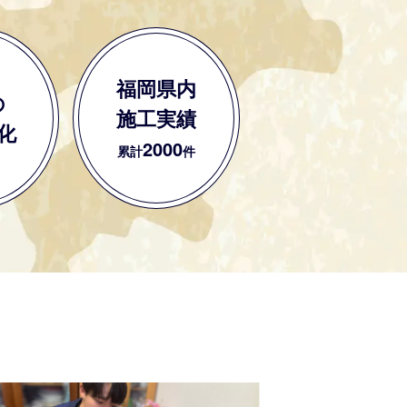
福岡県内
の
施工実績
化
2000
累計
件