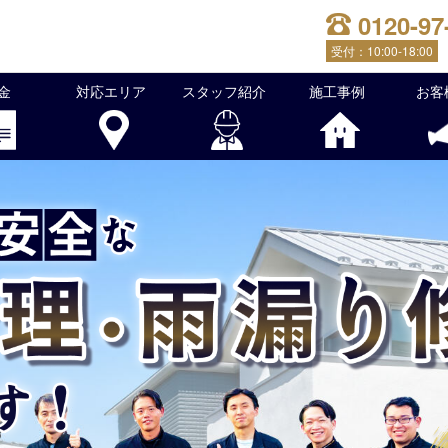
0120-97
受付：
10:00-18:00
金
対応エリア
スタッフ紹介
施工事例
お客
根修理・雨漏り修理を行っております！屋根のことでお困りな