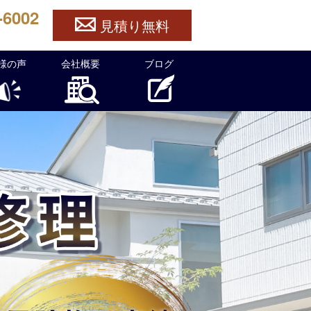
-6002
見積り無料
様の声
会社概要
ブログ
ら官兵衛ルーフへ！