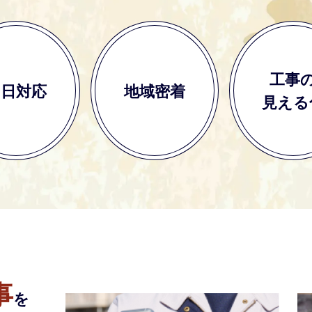
工事
即日対応
地域密着
見える
事
を