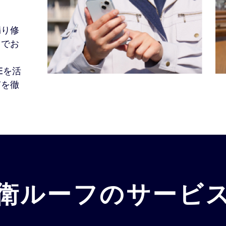
漏り修
までお
Eを活
有を徹
衛ルーフの
サービ