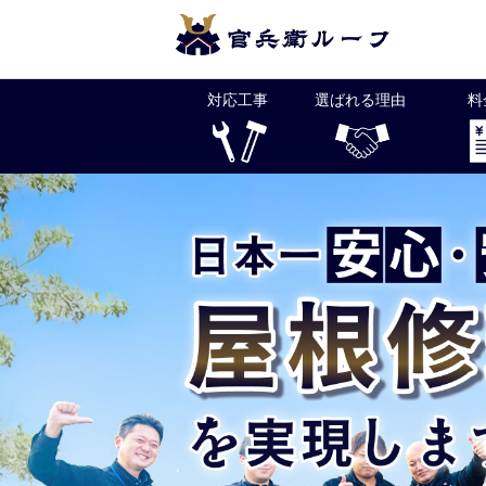
Skip
to
content
対応工事
選ばれる理由
料
官兵衛ルーフは福岡県全土と下関で屋