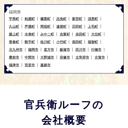
福岡県
宇美町
粕屋町
篠栗町
志免町
新宮町
須恵町
久山町
芦屋町
岡垣町
遠賀町
苅田町
上毛町
築上町
水巻町
みやこ町
吉富町
糸田町
大任町
香春町
鞍手町
桂川町
小竹町
添田町
福智町
北九州市
福岡市
直方市
飯塚市
田川市
行橋市
豊前市
中間市
大野城市
宗像市
太宰府市
古賀市
福津市
宮若市
嘉麻市
官兵衛ルーフの
会社概要