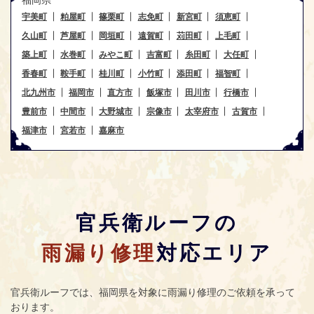
宇美町
粕屋町
篠栗町
志免町
新宮町
須恵町
久山町
芦屋町
岡垣町
遠賀町
苅田町
上毛町
築上町
水巻町
みやこ町
吉富町
糸田町
大任町
香春町
鞍手町
桂川町
小竹町
添田町
福智町
北九州市
福岡市
直方市
飯塚市
田川市
行橋市
豊前市
中間市
大野城市
宗像市
太宰府市
古賀市
福津市
宮若市
嘉麻市
官兵衛ルーフの
雨漏り修理
対応エリア
官兵衛ルーフ
では、福岡県を対象に雨漏り修理のご依頼を承って
おります。