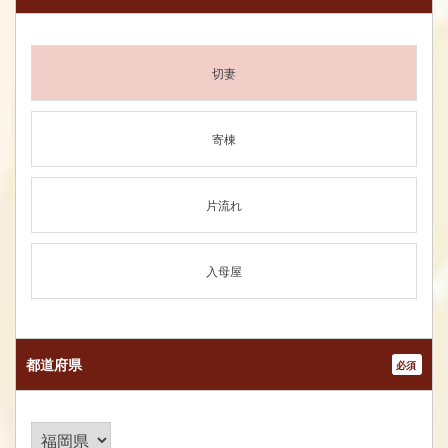
切妻
寄棟
片流れ
入母屋
都道府県
*