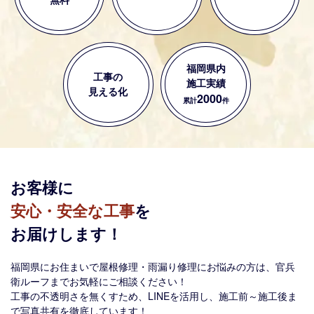
福岡県内
工事の
施工実績
見える化
2000
累計
件
お客様に
安心・安全な工事
を
お届けします！
福岡県にお住まいで屋根修理・雨漏り修理にお悩みの方は、官兵
衛ルーフまでお気軽にご相談ください！
工事の不透明さを無くすため、LINEを活用し、施工前～施工後ま
で写真共有を徹底しています！