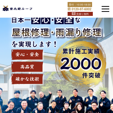
Skip
受付：
10:00-18:00
官兵衛ルーフは福岡県全土と下関で屋根修理・雨漏り修理を
to
0120-97-6002
content
行っております！屋根のことでお困りなら官兵衛ルーフへ！
見積り無料