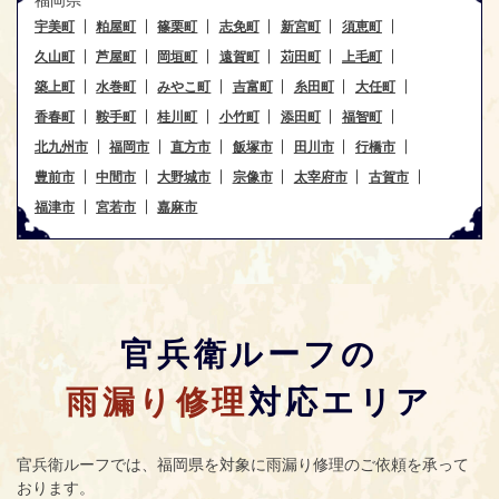
宇美町
粕屋町
篠栗町
志免町
新宮町
須恵町
久山町
芦屋町
岡垣町
遠賀町
苅田町
上毛町
築上町
水巻町
みやこ町
吉富町
糸田町
大任町
香春町
鞍手町
桂川町
小竹町
添田町
福智町
北九州市
福岡市
直方市
飯塚市
田川市
行橋市
豊前市
中間市
大野城市
宗像市
太宰府市
古賀市
福津市
宮若市
嘉麻市
官兵衛ルーフの
雨漏り修理
対応エリア
官兵衛ルーフ
では、福岡県を対象に雨漏り修理のご依頼を承って
おります。