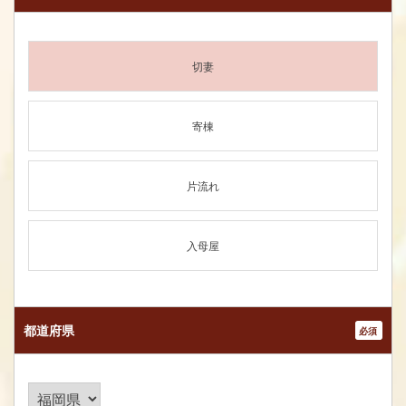
切妻
寄棟
片流れ
入母屋
都道府県
*