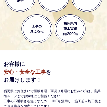
福岡県内
工事の
施工実績
見える化
2000
累計
件
お客様に
安心・安全な工事
を
お届けします！
福岡県にお住まいで屋根修理・雨漏り修理にお悩みの方は、官兵
衛ルーフまでお気軽にご相談ください！
工事の不透明さを無くすため、LINEを活用し、施工前～施工後ま
で写真共有を徹底しています！