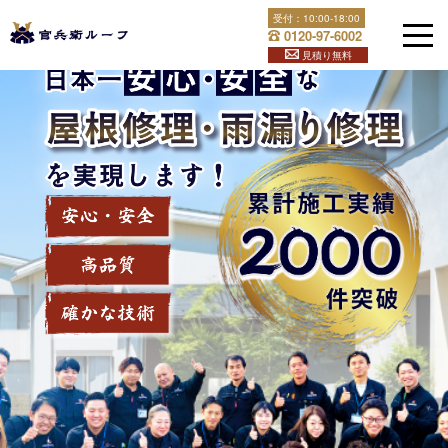
Skip
受付：
10:00-18:00
官兵衛ルーフは福岡県全土と下関で屋根修理・雨漏り修理を
to
0120-97-6002
content
行っております！屋根のことでお困りなら官兵衛ルーフへ！
見積り無料