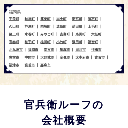
福岡県
宇美町
粕屋町
篠栗町
志免町
新宮町
須恵町
久山町
芦屋町
岡垣町
遠賀町
苅田町
上毛町
築上町
水巻町
みやこ町
吉富町
糸田町
大任町
香春町
鞍手町
桂川町
小竹町
添田町
福智町
北九州市
福岡市
直方市
飯塚市
田川市
行橋市
豊前市
中間市
大野城市
宗像市
太宰府市
古賀市
福津市
宮若市
嘉麻市
官兵衛ルーフの
会社概要