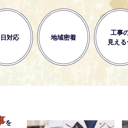
工事
即日対応
地域密着
見える
事
を