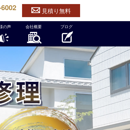
-6002
見積り無料
様の声
会社概要
ブログ
ら官兵衛ルーフへ！