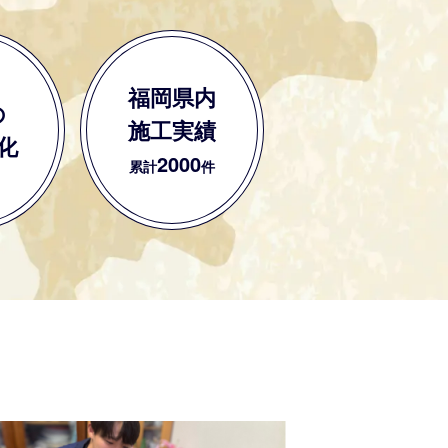
福岡県内
の
施工実績
化
2000
累計
件