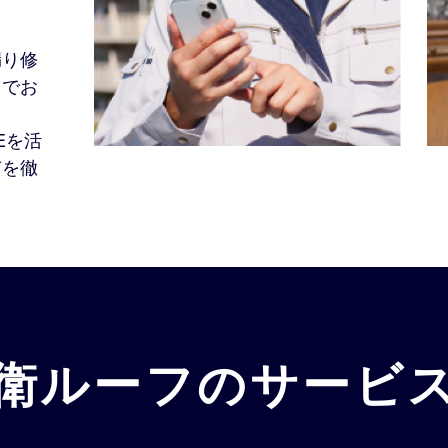
漏り修
までお
Eを活
有を徹
衛ルーフの
サービ