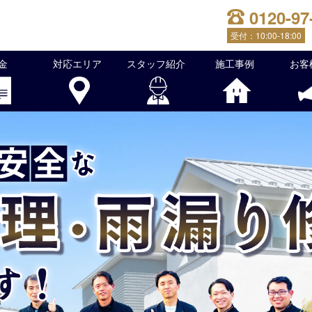
0120-97
受付：
10:00-18:00
金
対応エリア
スタッフ紹介
施工事例
お客
根修理・雨漏り修理を行っております！屋根のことでお困りな