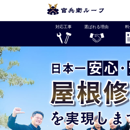
Skip
to
content
対応工事
選ばれる理由
料
官兵衛ルーフは福岡県全土と下関で屋